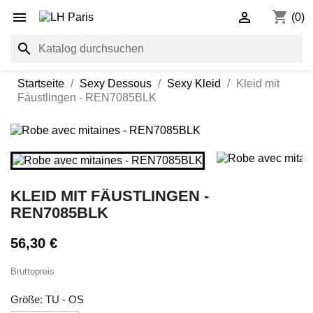
shopping_cart


(0)
search
Startseite
Sexy Dessous
Sexy Kleid
Kleid mit
Fäustlingen - REN7085BLK
KLEID MIT FÄUSTLINGEN -
REN7085BLK
56,30 €
Bruttopreis
Größe: TU - OS