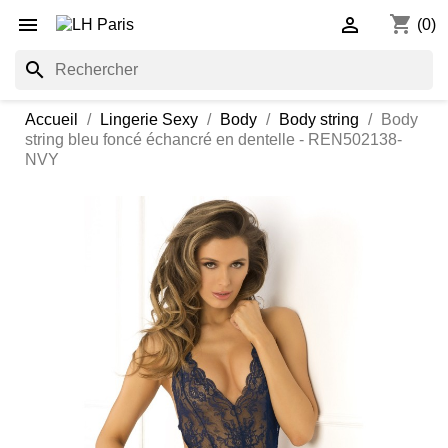
shopping_cart


(0)
search
Accueil
Lingerie Sexy
Body
Body string
Body
string bleu foncé échancré en dentelle - REN502138-
NVY