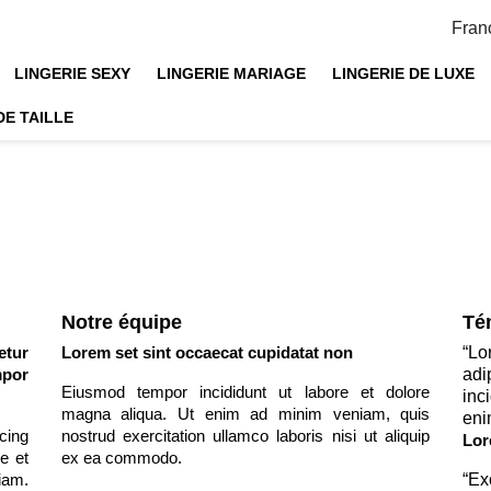
Fran
LINGERIE SEXY
LINGERIE MARIAGE
LINGERIE DE LUXE
DE TAILLE
Notre équipe
Té
tur
Lorem set sint occaecat cupidatat non
“
Lo
por
ad
Eiusmod tempor incididunt ut labore et dolore
inc
magna aliqua. Ut enim ad minim veniam, quis
eni
cing
nostrud exercitation ullamco laboris nisi ut aliquip
Lor
e et
ex ea commodo.
iam.
“
Ex