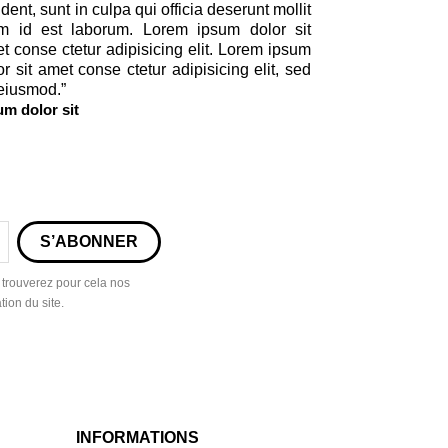
ident, sunt in culpa qui officia deserunt mollit
m id est laborum. Lorem ipsum dolor sit
t conse ctetur adipisicing elit. Lorem ipsum
or sit amet conse ctetur adipisicing elit, sed
eiusmod.
”
um dolor sit
 trouverez pour cela nos
tion du site.
INFORMATIONS