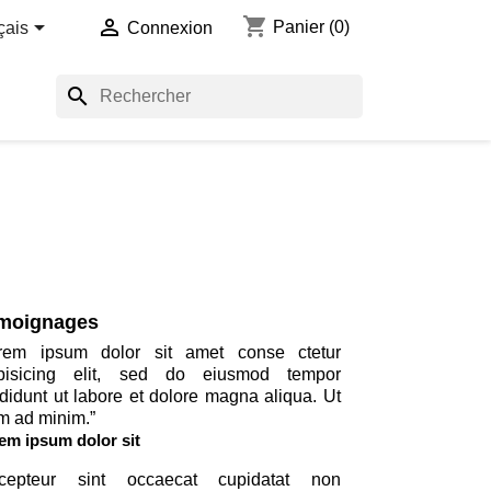
shopping_cart


Panier
(0)
çais
Connexion
search
moignages
rem ipsum dolor sit amet conse ctetur
ipisicing elit, sed do eiusmod tempor
ididunt ut labore et dolore magna aliqua. Ut
m ad minim.
”
em ipsum dolor sit
cepteur sint occaecat cupidatat non