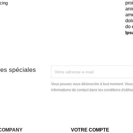
cing
pro
ani
ame
dol
do 
Ips
res spéciales
Vous pouvez vous désinscrire à tout moment. Vous
informations de contact dans les conditions d'utilisa
COMPANY
VOTRE COMPTE