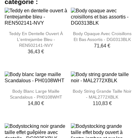
catégorie :
Teddy En Dentelle Ouvert À
Body Opaque Avec Croisillons
L'entrejambe Bleu -
Et Bas Assortis - DG0313BLK
REN502141-NVY
71,64 €
36,43 €
Body Blanc Large Maille
Body String Grande Taille Noir
Scandalous - PH0108WHT
- MAL2772XBLK
14,80 €
110,83 €