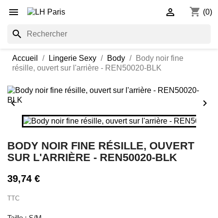
shopping_cart


(0)
search
Accueil
Lingerie Sexy
Body
Body noir fine
résille, ouvert sur l'arrière - REN50020-BLK


BODY NOIR FINE RÉSILLE, OUVERT
SUR L'ARRIÈRE - REN50020-BLK
39,74 €
TTC
Taille : S/M