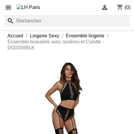
shopping_cart


(0)
search
Accueil
Lingerie Sexy
Ensemble lingerie
Ensemble brassière avec lanières et Culotte -
DG0330BLK