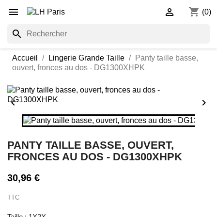
shopping_cart


(0)
search
Accueil
Lingerie Grande Taille
Panty taille basse,
ouvert, fronces au dos - DG1300XHPK


PANTY TAILLE BASSE, OUVERT,
FRONCES AU DOS - DG1300XHPK
30,96 €
TTC
Taille : 1X2X