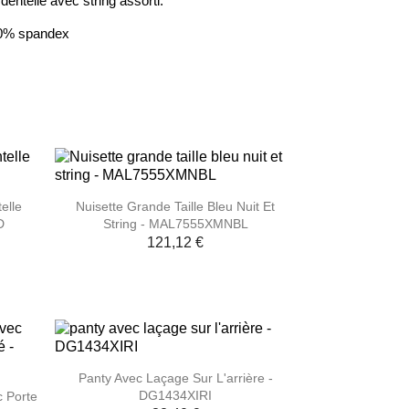
 dentelle avec string assorti.
10% spandex

Aperçu rapide
elle
Nuisette Grande Taille Bleu Nuit Et
D
String - MAL7555XMNBL
121,12 €

Aperçu rapide
Panty Avec Laçage Sur L'arrière -
DG1434XIRI
c Porte