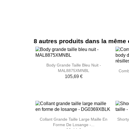
8 autres produits dans la même 

Aperçu rapide
Body Grande Taille Bleu Nuit -
MAL8875XMNBL
Combi
105,69 €

Aperçu rapide
Collant Grande Taille Large Maille En
Shorty
Forme De Losange -...