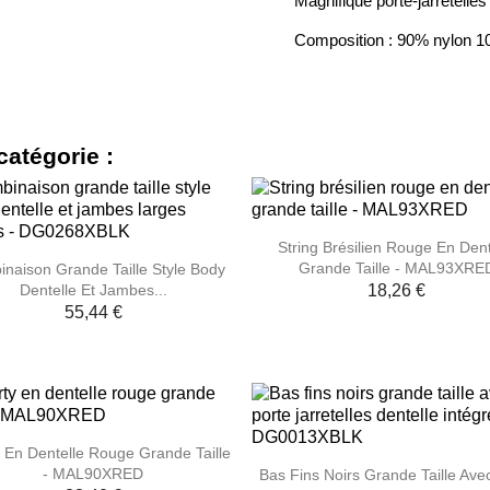
Magnifique porte-jarretelles
Composition : 90% nylon 
catégorie :

Aperçu rapide
String Brésilien Rouge En Dent

Aperçu rapide
Grande Taille - MAL93XRE
naison Grande Taille Style Body
Dentelle Et Jambes...
18,26 €
55,44 €

Aperçu rapide
 En Dentelle Rouge Grande Taille

Aperçu rapide
- MAL90XRED
Bas Fins Noirs Grande Taille Ave