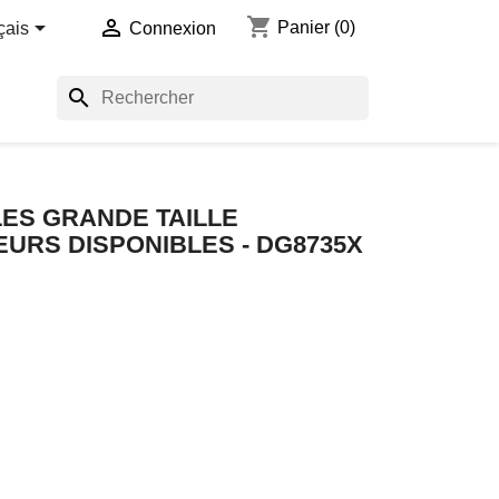
shopping_cart


Panier
(0)
çais
Connexion
search
ES GRANDE TAILLE
URS DISPONIBLES - DG8735X