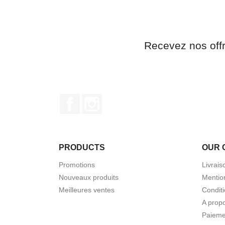
Recevez nos off
Facebook
Instagram
PRODUCTS
OUR 
Promotions
Livrais
Nouveaux produits
Mentio
Meilleures ventes
Condit
A prop
Paieme