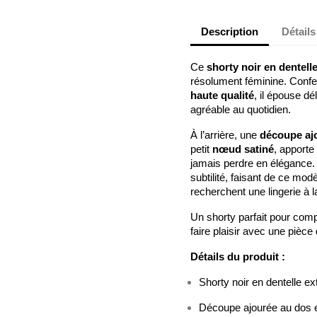
Description
Détails
Ce
shorty noir en dentell
résolument féminine. Conf
haute qualité
, il épouse dé
agréable au quotidien.
À l’arrière, une
découpe aj
petit
nœud satiné
, apporte
jamais perdre en élégance.
subtilité, faisant de ce mod
recherchent une lingerie à la 
Un shorty parfait pour comp
faire plaisir avec une pièce
Détails du produit :
Shorty noir en dentelle ex
Découpe ajourée au dos 