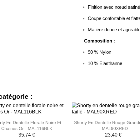
Finition avec nœud satiné
Coupe confortable et flat
Matière douce et agréable
Composition :
90 % Nylon
10 % Elasthanne
catégorie :


Aperçu rapide
Aperçu rapide
rty En Dentelle Florale Noire Et
Shorty En Dentelle Rouge Grande
Chaines Or - MAL116BLK
- MAL90XRED
35,74 €
23,40 €