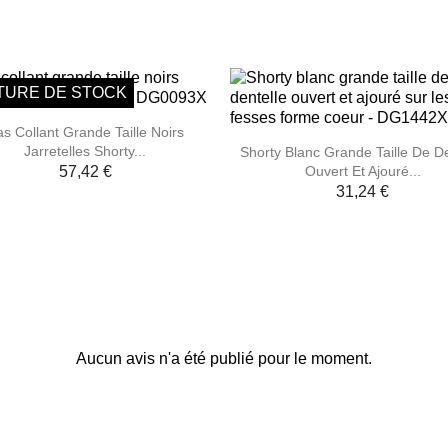
TURE DE STOCK

Aperçu rapide
s Collant Grande Taille Noirs

Aperçu rapide
Jarretelles Shorty...
Shorty Blanc Grande Taille De De
Ouvert Et Ajouré...
57,42 €
31,24 €
Aucun avis n'a été publié pour le moment.