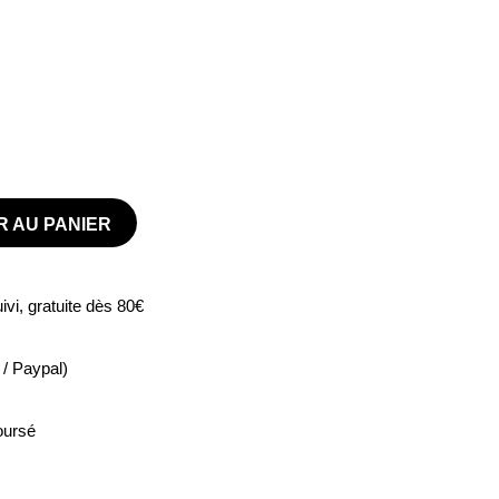
 AU PANIER
vi, gratuite dès 80€
/ Paypal)
oursé