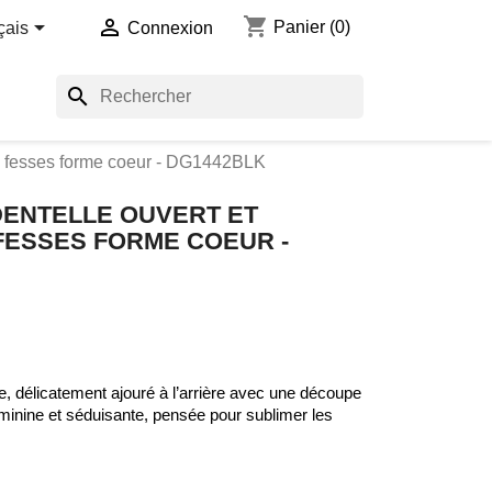
shopping_cart


Panier
(0)
çais
Connexion
search
les fesses forme coeur - DG1442BLK
DENTELLE OUVERT ET
FESSES FORME COEUR -
le, délicatement ajouré à l’arrière avec une découpe
inine et séduisante, pensée pour sublimer les