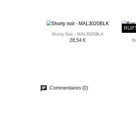
RUP

Aperçu rapide
Shorty Noir - MAL3020BLK
Ba
28,54 €
Commentaires (0)