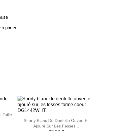
teuse
 à porter
 Taille

Aperçu rapide
Shorty Blanc De Dentelle Ouvert Et
Ajouré Sur Les Fesses...