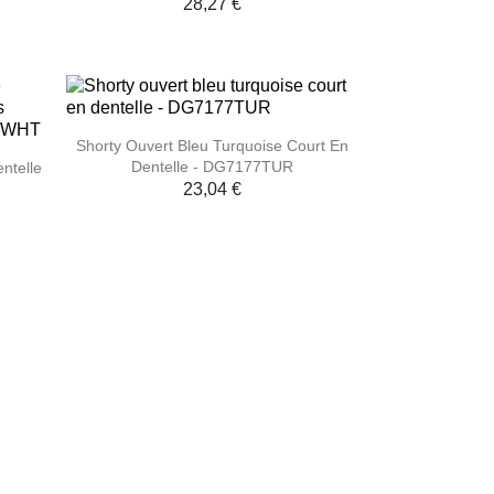
28,27 €

Aperçu rapide
Shorty Ouvert Bleu Turquoise Court En
Dentelle - DG7177TUR
ntelle
23,04 €