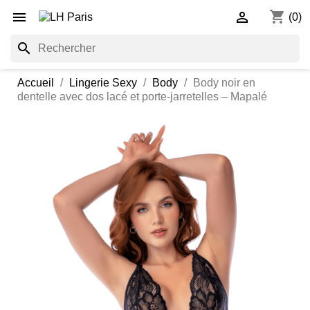
shopping_cart


(0)
search
Accueil
Lingerie Sexy
Body
Body noir en
dentelle avec dos lacé et porte-jarretelles – Mapalé