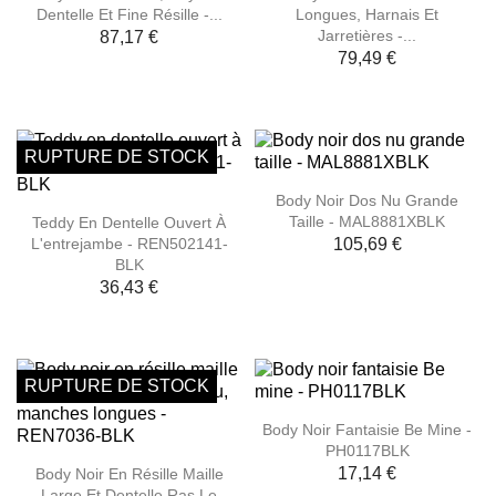
Dentelle Et Fine Résille -...
Longues, Harnais Et
Jarretières -...
87,17 €
79,49 €
RUPTURE DE STOCK
Body Noir Dos Nu Grande
Taille - MAL8881XBLK
Teddy En Dentelle Ouvert À
L'entrejambe - REN502141-
105,69 €
BLK
36,43 €
RUPTURE DE STOCK
Body Noir Fantaisie Be Mine -
PH0117BLK
17,14 €
Body Noir En Résille Maille
Large Et Dentelle Ras Le