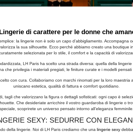
Lingerie di carattere per le donne che aman
mplice: la lingerie non è solo un capo d’abbigliamento. Accompagna ogni
 valorizza la sua silhouette. Ecco perché abbiamo creato una boutique in
curatamente selezionata per lo stile, il comfort e la capacità di valorizzar
ndardizzata, LH Paris ha scelto una strada diversa: quella della lingerie
a che privilegia i materiali pregiati, le finiture curate e i modelli pensat
lto con cura. Collaboriamo con marchi rinomati per la loro maestria art
uniscano estetica, qualità di fattura e comfort quotidiano.
idi, tagli che valorizzano la figura o dettagli sofisticati: ogni capo è sel
houette. Che desideriate arricchire il vostro guardaroba di lingerie o t
speciale, scoprirete un universo pensato intorno all’eleganza femminile
NGERIE SEXY: SEDURRE CON ELEGA
do della lingerie. Noi di LH Paris crediamo che una
lingerie sexy
debba 