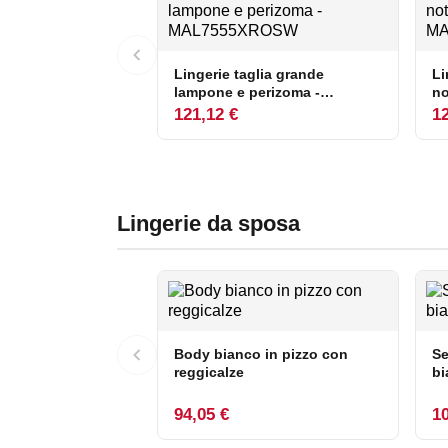
Lingerie taglia grande
Li
lampone e perizoma -
no
MAL7555XROSW
M
121,12 €
12
Lingerie da sposa
Body bianco in pizzo con
Se
reggicalze
bi
94,05 €
10