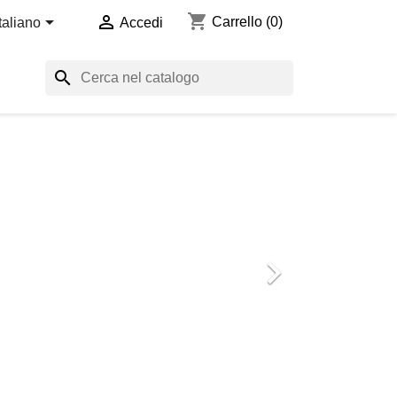
shopping_cart


Carrello
(0)
Italiano
Accedi
search
