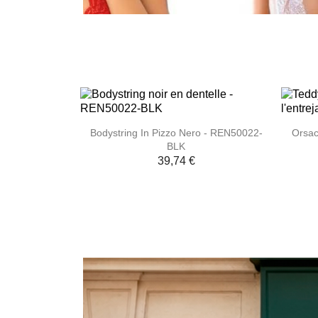

Anteprima
Bodystring In Pizzo Nero - REN50022-
Orsac
BLK
39,74 €