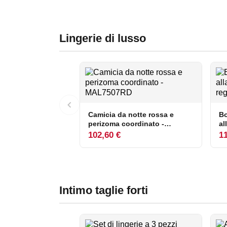
Lingerie di lusso
Camicia da notte rossa e
Bo
perizoma coordinato -
al
MAL7507RD
102,60 €
11
Intimo taglie forti