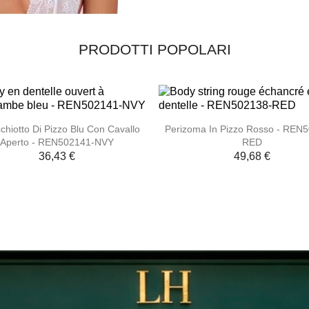
PRODOTTI POPOLARI


Anteprima
Anteprima
chiotto Di Pizzo Blu Con Cavallo
Perizoma In Pizzo Rosso - REN
Aperto - REN502141-NVY
RED
36,43 €
49,68 €