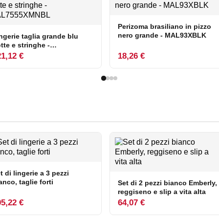
Perizoma brasiliano in pizzo
nero grande - MAL93XBLK
ngerie taglia grande blu
tte e stringhe -
AL7555XMNBL
1,12 €
18,26 €
t di lingerie a 3 pezzi
anco, taglie forti
Set di 2 pezzi bianco Emberly,
reggiseno e slip a vita alta
5,22 €
64,07 €