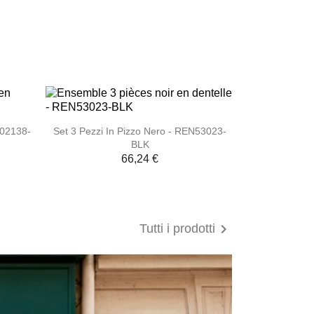

Anteprima
502138-
Set 3 Pezzi In Pizzo Nero - REN53023-
BLK
66,24 €

Tutti i prodotti