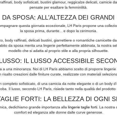
finati, body sofisticati, bustini glamour, reggicalze delicati, camicie 
pensate per esaltare la femminilità.
 DA SPOSA: ALL’ALTEZZA DEI GRAND
ompagnare questa giornata eccezionale, LH Paris propone una collezi
la sposa prima, durante... e dopo la cerimonia.
zo, body raffinati, delicati bustini, giarrettiere o romantiche camicette
abito da sposa merita una lingerie perfettamente abbinata, la nostra sel
modello che si adatta al proprio stile e alla propria silhouette.
 LUSSO: IL LUSSO ACCESSIBILE SECO
ta a una minoranza. Noi di LH Paris abbiamo scelto di proporre lingerie 
 risalto creazioni dalle finiture curate, realizzate con materiali selezionat
i un completo sofisticato, di una camicia da notte elegante o di un body 
oba. Il lusso, secondo LH Paris, risiede tanto nella qualità del prodotto
TAGLIE FORTI: LA BELLEZZA DI OGNI 
 unica, dedichiamo grande importanza alla
lingerie taglie forti
. La nostra 
comfort ed eleganza alle donne dalle curve generose.