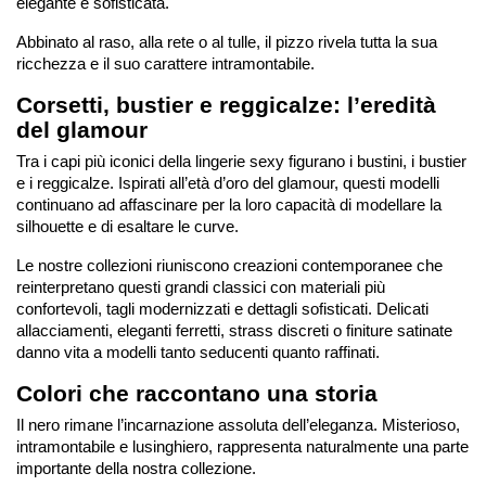
elegante e sofisticata.
Abbinato al raso, alla rete o al tulle, il pizzo rivela tutta la sua
ricchezza e il suo carattere intramontabile.
Corsetti, bustier e reggicalze: l’eredità
del glamour
Tra i capi più iconici della lingerie sexy figurano i bustini, i bustier
e i reggicalze. Ispirati all’età d’oro del glamour, questi modelli
continuano ad affascinare per la loro capacità di modellare la
silhouette e di esaltare le curve.
Le nostre collezioni riuniscono creazioni contemporanee che
reinterpretano questi grandi classici con materiali più
confortevoli, tagli modernizzati e dettagli sofisticati. Delicati
allacciamenti, eleganti ferretti, strass discreti o finiture satinate
danno vita a modelli tanto seducenti quanto raffinati.
Colori che raccontano una storia
Il nero rimane l’incarnazione assoluta dell’eleganza. Misterioso,
intramontabile e lusinghiero, rappresenta naturalmente una parte
importante della nostra collezione.