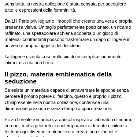
sensibilità, la nostra collezione è stata pensata per accogliere
tutte le espressioni della femminilità.
Da LH Paris privilegiamo i modelli che creano una vera e propria
presenza visiva. Un taglio perfettamente posizionato, un ricamo
raffinato, una spettacolare schiena scoperta o un gioco di
materiali contrastanti possono trasformare un capo di lingerie in
un vero e proprio oggetto del desiderio.
La lingerie diventa così molto più di un semplice indumento
intimo: diventa una firma.
Il pizzo, materia emblematica della
seduzione
Se esiste un materiale capace di attraversare le epoche senza
perdere il proprio potere di fascino, questo è proprio il pizzo.
Onnipresente nella nostra collezione, conferisce una
dimensione preziosa e senza tempo a ogni creazione.
Pizzo floreale romantico, arabeschi ispirati ai laboratori di ricamo
europei, motivi geometrici contemporanei o delicate rifiniture a
festoni: ogni disegno contribuisce a creare una silhouette