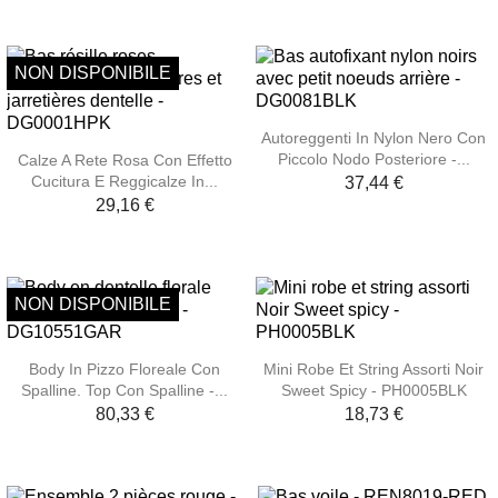
NON DISPONIBILE
Autoreggenti In Nylon Nero Con
Piccolo Nodo Posteriore -...
Calze A Rete Rosa Con Effetto
Cucitura E Reggicalze In...
37,44 €
29,16 €
NON DISPONIBILE
Body In Pizzo Floreale Con
Mini Robe Et String Assorti Noir
Spalline. Top Con Spalline -...
Sweet Spicy - PH0005BLK
80,33 €
18,73 €