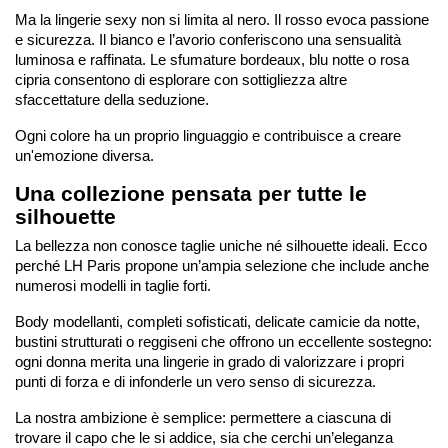
Ma la lingerie sexy non si limita al nero. Il rosso evoca passione
e sicurezza. Il bianco e l’avorio conferiscono una sensualità
luminosa e raffinata. Le sfumature bordeaux, blu notte o rosa
cipria consentono di esplorare con sottigliezza altre
sfaccettature della seduzione.
Ogni colore ha un proprio linguaggio e contribuisce a creare
un'emozione diversa.
Una collezione pensata per tutte le
silhouette
La bellezza non conosce taglie uniche né silhouette ideali. Ecco
perché LH Paris propone un’ampia selezione che include anche
numerosi modelli in taglie forti.
Body modellanti, completi sofisticati, delicate camicie da notte,
bustini strutturati o reggiseni che offrono un eccellente sostegno:
ogni donna merita una lingerie in grado di valorizzare i propri
punti di forza e di infonderle un vero senso di sicurezza.
La nostra ambizione è semplice: permettere a ciascuna di
trovare il capo che le si addice, sia che cerchi un’eleganza