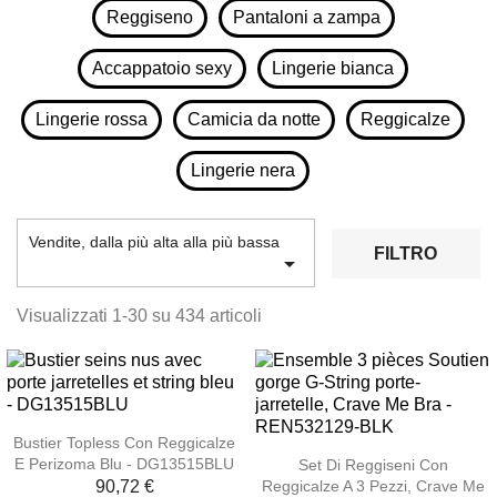
Reggiseno
Pantaloni a zampa
Accappatoio sexy
Lingerie bianca
Lingerie rossa
Camicia da notte
Reggicalze
Lingerie nera
Vendite, dalla più alta alla più bassa
FILTRO

Visualizzati 1-30 su 434 articoli
Bustier Topless Con Reggicalze
E Perizoma Blu - DG13515BLU
Set Di Reggiseni Con
Reggicalze A 3 Pezzi, Crave Me
90,72 €