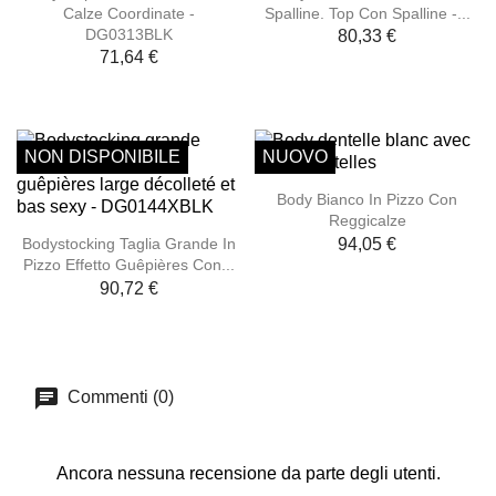
Calze Coordinate -
Spalline. Top Con Spalline -...
DG0313BLK
80,33 €
71,64 €
NON DISPONIBILE
NUOVO
Body Bianco In Pizzo Con
Reggicalze
94,05 €
Bodystocking Taglia Grande In
Pizzo Effetto Guêpières Con...
90,72 €
Commenti (0)
Ancora nessuna recensione da parte degli utenti.