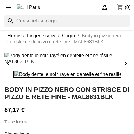
shopping_cart


(0)
search
Home
Lingerie sexy
Corpo
Body in pizzo nero
con strisce di pizzo e rete fine - MAL8631BLK


BODY IN PIZZO NERO CON STRISCE DI
PIZZO E RETE FINE - MAL8631BLK
87,17 €
Tasse incluse
Dimensione: L