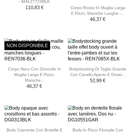
- MAL2772XBLK
110,83 €
Corpo Rosso In Maglia Larga
E Pizzo, Maniche Lunghe -...
46,37 €
NON DISPONIBILE
Corpo Nero Con Girocollo In
Bodystocking Di Taglia Grande
Maglia Larga E Pizzo,
Con Cavallo Aperto E Glutei...
Maniche...
52,99 €
46,37 €
Body Coprente Con Bretelle E
Body In Pizzo Floreale Con