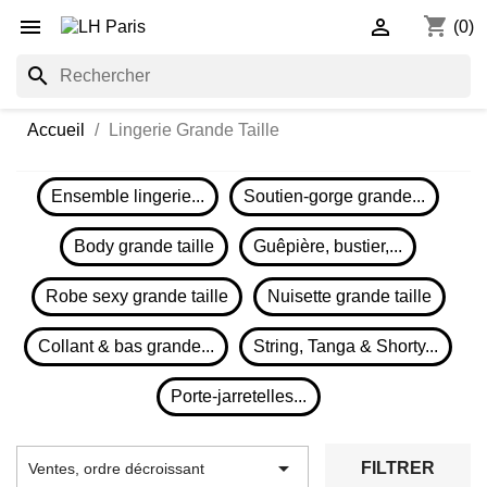
shopping_cart


(0)
search
Accueil
Lingerie Grande Taille
Ensemble lingerie...
Soutien-gorge grande...
Body grande taille
Guêpière, bustier,...
Robe sexy grande taille
Nuisette grande taille
Collant & bas grande...
String, Tanga & Shorty...
Porte-jarretelles...

FILTRER
Ventes, ordre décroissant