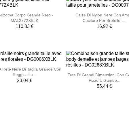


Anteprima
Anteprima
rizoma Corpo Grande Nero -
Calze Di Nylon Nere Con Am
MAL2772XBLK
Cuciture Per Bretelle -...
110,83 €
16,92 €

Anteprima
A Rete Nere Di Taglia Grande Con

Anteprima
Reggicalze...
Tuta Di Grandi Dimensioni Con C
Pizzo E Gambe...
23,04 €
55,44 €