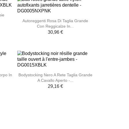
pie

Anteprima
Autoreggenti Rosa Di Taglia Grande
Con Reggicalze In...
30,96 €

Anteprima
orpo In
Bodystocking Nero A Rete Taglia Grande
A Cavallo Aperto -...
29,16 €