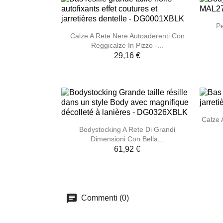
Pe

Anteprima
Calze A Rete Nere Autoaderenti Con
Reggicalze In Pizzo -...
29,16 €
Calze 

Anteprima
Bodystocking A Rete Di Grandi
Dimensioni Con Bella...
61,92 €
Commenti (0)