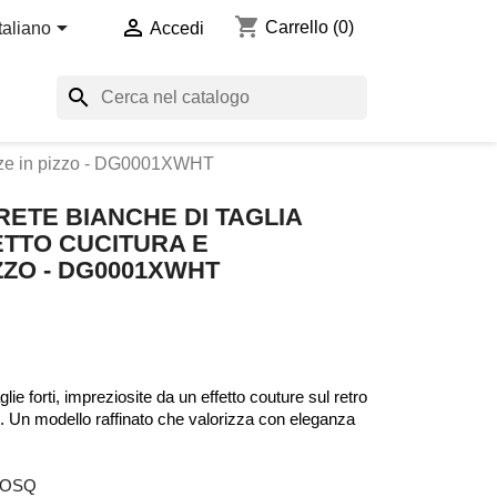
shopping_cart


Carrello
(0)
Italiano
Accedi
search
calze in pizzo - DG0001XWHT
ETE BIANCHE DI TAGLIA
TTO CUCITURA E
ZZO - DG0001XWHT
lie forti, impreziosite da un effetto couture sul retro
zo. Un modello raffinato che valorizza con eleganza
- OSQ